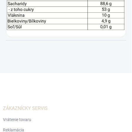
Z
á
p
ä
t
i
ZÁKAZNÍCKY SERVIS
e
Vrátenie tovaru
Reklamácia