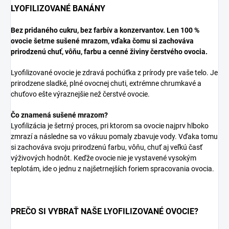
LYOFILIZOVANÉ BANÁNY
Bez pridaného cukru, bez farbív a konzervantov. Len 100 %
ovocie šetrne sušené mrazom, vďaka čomu si zachováva
prirodzenú chuť, vôňu, farbu a cenné živiny čerstvého ovocia.
Lyofilizované ovocie je zdravá pochúťka z prírody pre vaše telo. Je
prirodzene sladké, plné ovocnej chuti, extrémne chrumkavé a
chuťovo ešte výraznejšie než čerstvé ovocie.
Čo znamená sušené mrazom?
Lyofilizácia je šetrný proces, pri ktorom sa ovocie najprv hlboko
zmrazí a následne sa vo vákuu pomaly zbavuje vody. Vďaka tomu
si zachováva svoju prirodzenú farbu, vôňu, chuť aj veľkú časť
výživových hodnôt. Keďže ovocie nie je vystavené vysokým
teplotám, ide o jednu z najšetrnejších foriem spracovania ovocia.
PREČO SI VYBRAŤ NAŠE LYOFILIZOVANÉ OVOCIE?