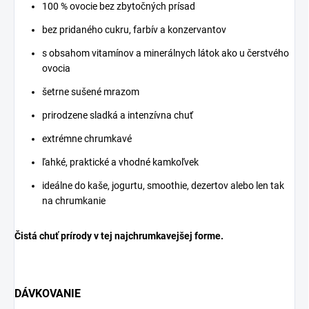
100 % ovocie bez zbytočných prísad
bez pridaného cukru, farbív a konzervantov
s obsahom vitamínov a minerálnych látok ako u čerstvého
ovocia
šetrne sušené mrazom
prirodzene sladká a intenzívna chuť
extrémne chrumkavé
ľahké, praktické a vhodné kamkoľvek
ideálne do kaše, jogurtu, smoothie, dezertov alebo len tak
na chrumkanie
Čistá chuť prírody v tej najchrumkavejšej forme.
DÁVKOVANIE