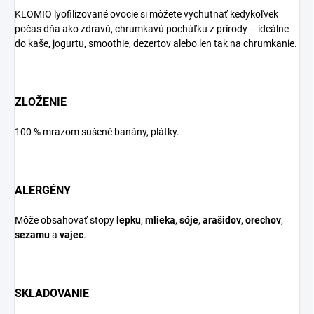
KLOMIO lyofilizované ovocie si môžete vychutnať kedykoľvek
počas dňa ako zdravú, chrumkavú pochúťku z prírody – ideálne
do kaše, jogurtu, smoothie, dezertov alebo len tak na chrumkanie.
ZLOŽENIE
100 % mrazom sušené banány, plátky.
ALERGÉNY
Môže obsahovať stopy
lepku
,
mlieka
,
sóje
,
arašidov
,
orechov
,
sezamu
a
vajec
.
SKLADOVANIE