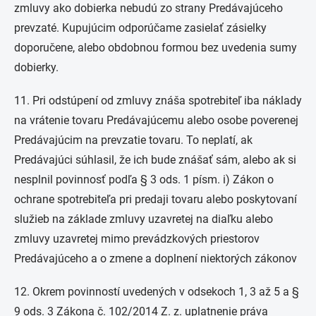
zmluvy ako dobierka nebudú zo strany Predávajúceho
prevzaté. Kupujúcim odporúčame zasielať zásielky
doporučene, alebo obdobnou formou bez uvedenia sumy
dobierky.
11. Pri odstúpení od zmluvy znáša spotrebiteľ iba náklady
na vrátenie tovaru Predávajúcemu alebo osobe poverenej
Predávajúcim na prevzatie tovaru. To neplatí, ak
Predávajúci súhlasil, že ich bude znášať sám, alebo ak si
nesplnil povinnosť podľa § 3 ods. 1 písm. i) Zákon o
ochrane spotrebiteľa pri predaji tovaru alebo poskytovaní
služieb na základe zmluvy uzavretej na diaľku alebo
zmluvy uzavretej mimo prevádzkových priestorov
Predávajúceho a o zmene a doplnení niektorých zákonov
12. Okrem povinností uvedených v odsekoch 1, 3 až 5 a §
9 ods. 3 Zákona č. 102/2014 Z. z. uplatnenie práva