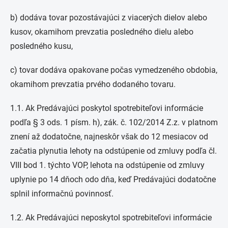
b) dodáva tovar pozostávajúci z viacerých dielov alebo
kusov, okamihom prevzatia posledného dielu alebo
posledného kusu,
c) tovar dodáva opakovane počas vymedzeného obdobia,
okamihom prevzatia prvého dodaného tovaru.
1.1. Ak Predávajúci poskytol spotrebiteľovi informácie
podľa § 3 ods. 1 písm. h), zák. č. 102/2014 Z.z. v platnom
znení až dodatočne, najneskôr však do 12 mesiacov od
začatia plynutia lehoty na odstúpenie od zmluvy podľa čl.
VIII bod 1. týchto VOP, lehota na odstúpenie od zmluvy
uplynie po 14 dňoch odo dňa, keď Predávajúci dodatočne
splnil informačnú povinnosť.
1.2. Ak Predávajúci neposkytol spotrebiteľovi informácie