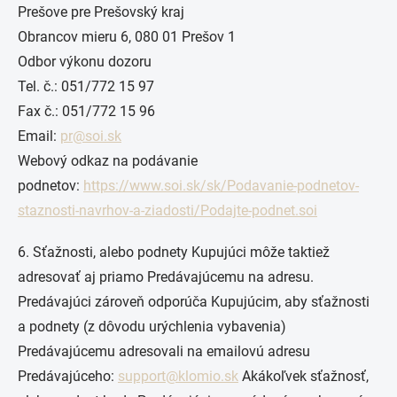
Prešove pre Prešovský kraj
Obrancov mieru 6, 080 01 Prešov 1
Odbor výkonu dozoru
Tel. č.: 051/772 15 97
Fax č.: 051/772 15 96
Email:
pr@soi.sk
Webový odkaz na podávanie
podnetov:
https://www.soi.sk/sk/Podavanie-podnetov-
staznosti-navrhov-a-ziadosti/Podajte-podnet.soi
6. Sťažnosti, alebo podnety Kupujúci môže taktiež
adresovať aj priamo Predávajúcemu na adresu.
Predávajúci zároveň odporúča Kupujúcim, aby sťažnosti
a podnety (z dôvodu urýchlenia vybavenia)
Predávajúcemu adresovali na emailovú adresu
Predávajúceho:
support@klomio.sk
Akákoľvek sťažnosť,