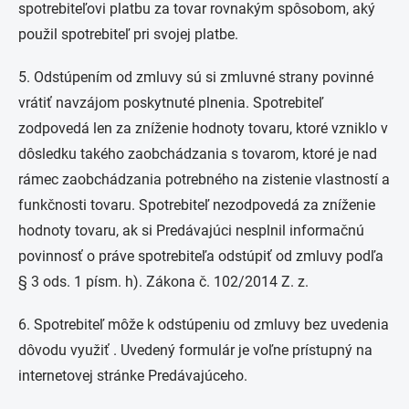
spotrebiteľovi platbu za tovar rovnakým spôsobom, aký
použil spotrebiteľ pri svojej platbe.
5. Odstúpením od zmluvy sú si zmluvné strany povinné
vrátiť navzájom poskytnuté plnenia. Spotrebiteľ
zodpovedá len za zníženie hodnoty tovaru, ktoré vzniklo v
dôsledku takého zaobchádzania s tovarom, ktoré je nad
rámec zaobchádzania potrebného na zistenie vlastností a
funkčnosti tovaru. Spotrebiteľ nezodpovedá za zníženie
hodnoty tovaru, ak si Predávajúci nesplnil informačnú
povinnosť o práve spotrebiteľa odstúpiť od zmluvy podľa
§ 3 ods. 1 písm. h). Zákona č. 102/2014 Z. z.
6. Spotrebiteľ môže k odstúpeniu od zmluvy bez uvedenia
dôvodu využiť . Uvedený formulár je voľne prístupný na
internetovej stránke Predávajúceho.