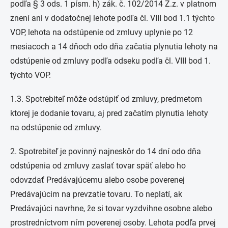
podľa § 3 ods. 1 písm. h) zák. č. 102/2014 Z.z. v platnom
znení ani v dodatočnej lehote podľa čl. VIII bod 1.1 týchto
VOP, lehota na odstúpenie od zmluvy uplynie po 12
mesiacoch a 14 dňoch odo dňa začatia plynutia lehoty na
odstúpenie od zmluvy podľa odseku podľa čl. VIII bod 1.
týchto VOP.
1.3. Spotrebiteľ môže odstúpiť od zmluvy, predmetom
ktorej je dodanie tovaru, aj pred začatím plynutia lehoty
na odstúpenie od zmluvy.
2. Spotrebiteľ je povinný najneskôr do 14 dní odo dňa
odstúpenia od zmluvy zaslať tovar späť alebo ho
odovzdať Predávajúcemu alebo osobe poverenej
Predávajúcim na prevzatie tovaru. To neplatí, ak
Predávajúci navrhne, že si tovar vyzdvihne osobne alebo
prostredníctvom ním poverenej osoby. Lehota podľa prvej