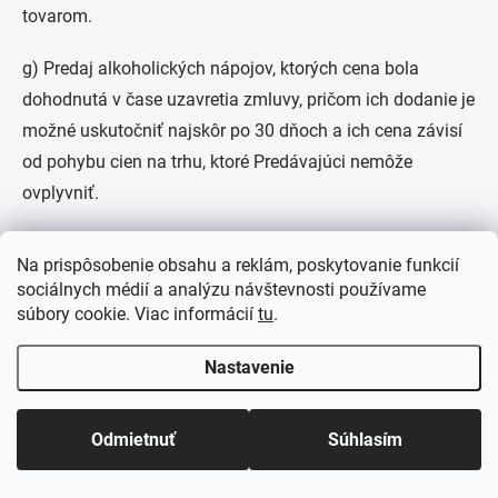
tovarom.
g) Predaj alkoholických nápojov, ktorých cena bola
dohodnutá v čase uzavretia zmluvy, pričom ich dodanie je
možné uskutočniť najskôr po 30 dňoch a ich cena závisí
od pohybu cien na trhu, ktoré Predávajúci nemôže
ovplyvniť.
h) Vykonanie naliehavých opráv alebo údržby, o ktoré
Na prispôsobenie obsahu a reklám, poskytovanie funkcií
spotrebiteľ výslovne požiadal Predávajúceho. To neplatí
sociálnych médií a analýzu návštevnosti používame
pre zmluvy o službách a zmluvy, ktorých predmetom je
súbory cookie. Viac informácií
tu
.
predaj iného tovaru ako náhradných dielov potrebných na
Nastavenie
vykonanie opravy alebo údržby, ak boli uzavreté počas
návštevy Predávajúceho u spotrebiteľa a spotrebiteľ si
tieto služby alebo tovary vopred neobjednal.
Odmietnuť
Súhlasím
i) Predaj zvukových záznamov, obrazových záznamov,