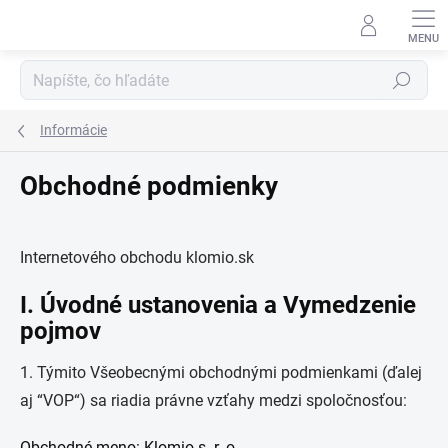
Prejsť
na
obsah
Hľadať
Informácie
Obchodné podmienky
Internetového obchodu klomio.sk
I. Úvodné ustanovenia a Vymedzenie
pojmov
1. Týmito Všeobecnými obchodnými podmienkami (ďalej
aj “VOP“) sa riadia právne vzťahy medzi spoločnosťou:
Obchodné meno: Klomio s. r. o.