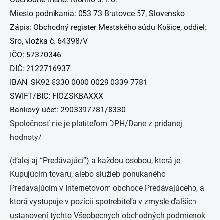
Miesto podnikania:
053 73 Brutovce 57,
Slovensko
Zápis: Obchodný register Mestského súdu Košice, oddiel:
Sro, vložka č. 64398/V
IČO: 57370346
DIČ: 2122716937
IBAN: SK92 8330 0000 0029 0339 7781
SWIFT/BIC:
FIOZSKBAXXX
Bankový účet:
2903397781/
8330
Spoločnosť nie je platiteľom DPH/Dane z pridanej
hodnoty/
(ďalej aj “Predávajúci”) a každou osobou, ktorá je
Kupujúcim tovaru, alebo služieb ponúkaného
Predávajúcim v Internetovom obchode Predávajúceho, a
ktorá vystupuje v pozícii spotrebiteľa v zmysle ďalších
ustanovení týchto Všeobecných obchodných podmienok