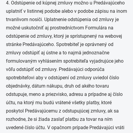
4. Odstúpenie od kúpnej zmluvy možno u Predávajúceho
uplatniť v listinnej podobe alebo v podobe zápisu na inom
trvanlivom nosiči. Uplatnenie odstúpenia od zmluvy je
možné uskutočniť aj prostredníctvom Formulára na
odstúpenie od zmluvy, ktorý je sprístupnený na webovej
stránke Predávajúceho. Spotrebiteľ je oprávnený od
zmluvy odstúpiť aj ústne a to najmä jednoznačne
formulovaným vyhlásením spotrebiteľa vyjadrujúce jeho
vôľu odstúpiť od zmluvy. Predávajúci odporúča
spotrebiteľovi aby v odstúpení od zmluvy uviedol číslo
objednávky, dátum nákupu, druh od akého tovaru
odstupuje, meno a priezvisko, adresu a prípadne aj číslo
účtu, na ktorý mu budú vrátené všetky platby, ktoré
poskytol Predávajúcemu z odstupujúcej zmluvy, ak sa
rozhodne, že si žiada zaslať platbu za tovar na ním
uvedené číslo účtu. V opačnom prípade Predávajúci vráti