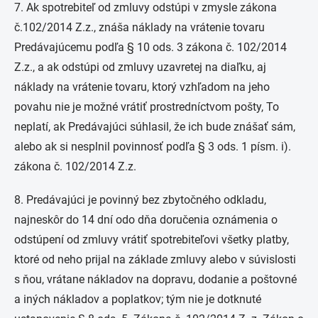
7. Ak spotrebiteľ od zmluvy odstúpi v zmysle zákona
č.102/2014 Z.z., znáša náklady na vrátenie tovaru
Predávajúcemu podľa § 10 ods. 3 zákona č. 102/2014
Z.z., a ak odstúpi od zmluvy uzavretej na diaľku, aj
náklady na vrátenie tovaru, ktorý vzhľadom na jeho
povahu nie je možné vrátiť prostredníctvom pošty, To
neplatí, ak Predávajúci súhlasil, že ich bude znášať sám,
alebo ak si nesplnil povinnosť podľa § 3 ods. 1 písm. i).
zákona č. 102/2014 Z.z.
8. Predávajúci je povinný bez zbytočného odkladu,
najneskôr do 14 dní odo dňa doručenia oznámenia o
odstúpení od zmluvy vrátiť spotrebiteľovi všetky platby,
ktoré od neho prijal na základe zmluvy alebo v súvislosti
s ňou, vrátane nákladov na dopravu, dodanie a poštovné
a iných nákladov a poplatkov; tým nie je dotknuté