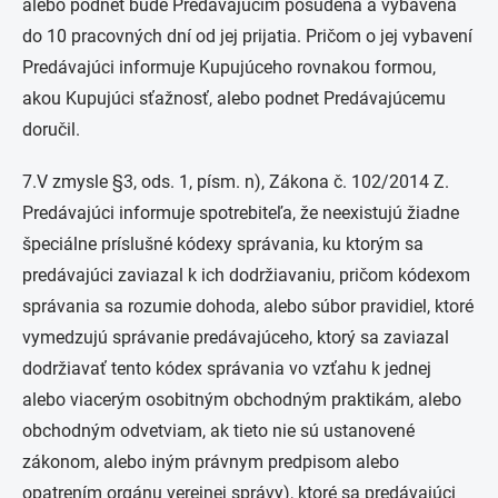
alebo podnet bude Predávajúcim posúdená a vybavená
do 10 pracovných dní od jej prijatia. Pričom o jej vybavení
Predávajúci informuje Kupujúceho rovnakou formou,
akou Kupujúci sťažnosť, alebo podnet Predávajúcemu
doručil.
7.V zmysle §3, ods. 1, písm. n), Zákona č. 102/2014 Z.
Predávajúci informuje spotrebiteľa, že neexistujú žiadne
špeciálne príslušné kódexy správania, ku ktorým sa
predávajúci zaviazal k ich dodržiavaniu, pričom kódexom
správania sa rozumie dohoda, alebo súbor pravidiel, ktoré
vymedzujú správanie predávajúceho, ktorý sa zaviazal
dodržiavať tento kódex správania vo vzťahu k jednej
alebo viacerým osobitným obchodným praktikám, alebo
obchodným odvetviam, ak tieto nie sú ustanovené
zákonom, alebo iným právnym predpisom alebo
opatrením orgánu verejnej správy), ktoré sa predávajúci