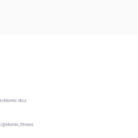
m/klomio.skcz
/@klomio_fitness