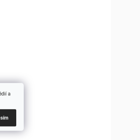
srvátkového koncentrátu,
spracovaného šetrnou metódou
CFM. Vysoký obsah bielkovín
ezpečiť
a BCAA. Poctivo vyrobené na
kovín,
Slovensku z...
dií a
asím