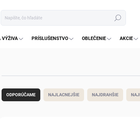
Hľadať
 VÝŽIVA
PRÍSLUŠENSTVO
OBLEČENIE
AKCIE
R
a
ODPORÚČAME
NAJLACNEJŠIE
NAJDRAHŠIE
NAJ
d
e
n
i
V
e
ý
NOVINKA
NOVINKA
SUP080900
SUP
p
p