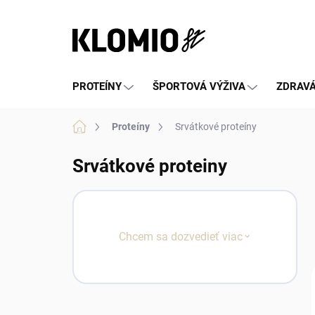
Prejsť
na
obsah
PROTEÍNY
ŠPORTOVÁ VÝŽIVA
ZDRAVÁ
Domov
Proteíny
Srvátkové proteíny
Srvátkové proteiny
Chcem sa dozvedieť viac