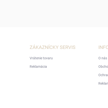
Z
á
p
ä
ZÁKAZNÍCKY SERVIS
INF
t
i
Vrátenie tovaru
O nás
e
Reklamácia
Obcho
Ochra
Rekla