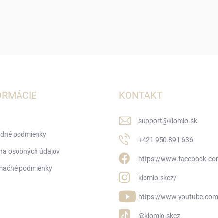
c
i
e
p
r
v
k
y
v
ý
ORMÁCIE
KONTAKT
p
i
s
support
@
klomio.sk
u
dné podmienky
+421 950 891 636
na osobných údajov
https://www.facebook.co
mačné podmienky
klomio.skcz/
https://www.youtube.com
@klomio.skcz