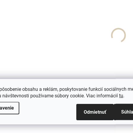
slovenskom trhu. Základ
vitamínmi, minerálmi a
produktu tvorí kvalitná
tráviacimi enzýmami.
srvátka z kozieho mlieka
Vytvorený s cieľom zab
od kôz prirodzene kŕmených
maximálne využitie biel
trávou a pestrou stravou....
lepšiu stráviteľnosť...
NOVINKA
SUP030101
pôsobenie obsahu a reklám, poskytovanie funkcií sociálnych mé
 návštevnosti používame súbory cookie. Viac informácií
tu
.
avenie
Odmietnuť
Súhl
SKLADOM