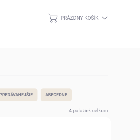
PRÁZDNY KOŠÍK
NÁKUPNÝ
KOŠÍK
PREDÁVANEJŠIE
ABECEDNE
4
položiek celkom
NOVINKA
010117
SUP020118