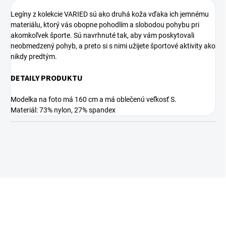
Legíny z kolekcie VARIED sú ako druhá koža vďaka ich jemnému
materiálu, ktorý vás obopne pohodlím a slobodou pohybu pri
akomkoľvek športe. Sú navrhnuté tak, aby vám poskytovali
neobmedzený pohyb, a preto si s nimi užijete športové aktivity ako
nikdy predtým.
DETAILY PRODUKTU
Modelka na foto má 160 cm a má oblečenú veľkosť S.
Materiál: 73% nylon, 27% spandex
Z
á
p
ä