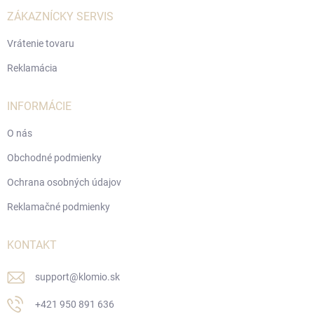
t
i
ZÁKAZNÍCKY SERVIS
e
Vrátenie tovaru
Reklamácia
INFORMÁCIE
O nás
Obchodné podmienky
Ochrana osobných údajov
Reklamačné podmienky
KONTAKT
support
@
klomio.sk
+421 950 891 636