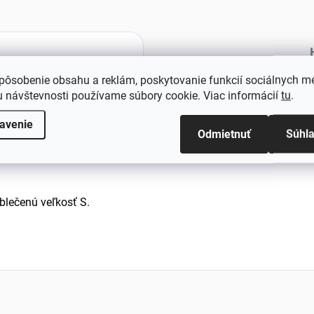
pôsobenie obsahu a reklám, poskytovanie funkcií sociálnych mé
 návštevnosti používame súbory cookie. Viac informácií
tu
.
te nastaviť pomocou šnúrky, sa prispôsobia vašej postave a za
avenie
Odmietnuť
Súhl
u hrubšiemu materiálu. Materiál týchto vrúbkovaných legín je 
lečenú veľkosť S.