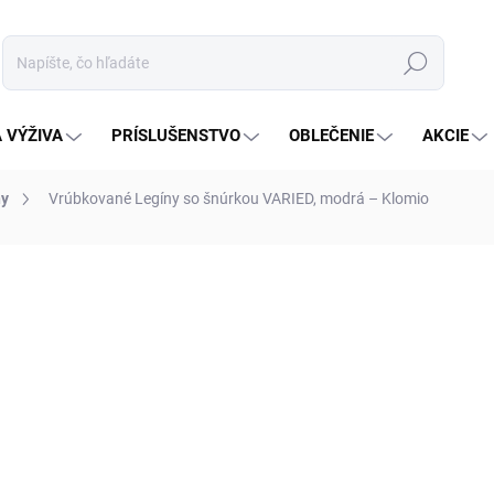
Hľadať
 VÝŽIVA
PRÍSLUŠENSTVO
OBLEČENIE
AKCIE
ny
Vrúbkované Legíny so šnúrkou VARIED, modrá – Klomio
notenia
36,95 €
21,45
Jednotková
ZVOĽTE VARIANT
cena:
VEĽKOSŤ
MOŽNOSTI DORUČENIA