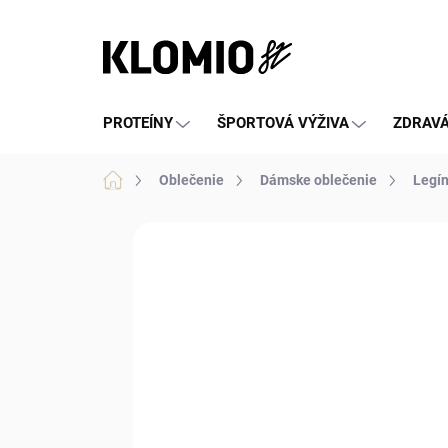
Prejsť
na
obsah
PROTEÍNY
ŠPORTOVÁ VÝŽIVA
ZDRAVÁ
Domov
Oblečenie
Dámske oblečenie
Legí
Neohodnotené
Podrobnosti hod
VÝPREDAJ