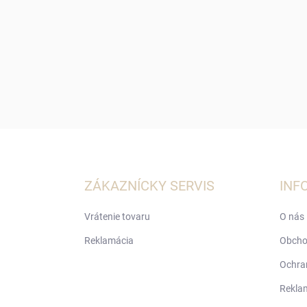
Z
á
p
ä
ZÁKAZNÍCKY SERVIS
INF
t
i
Vrátenie tovaru
O nás
e
Reklamácia
Obcho
Ochra
Rekla