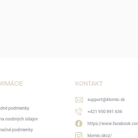
ORMÁCIE
KONTAKT
support
@
klomio.sk
dné podmienky
+421 950 891 636
na osobných údajov
https://www.facebook.co
mačné podmienky
klomio.skcz/