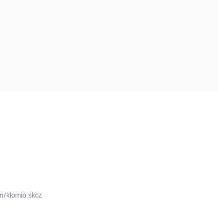
m/klomio.skcz