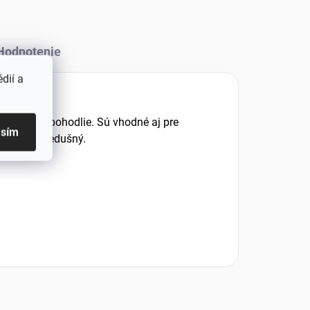
Hodnotenie
dií a
bezpečia pohodlie. Sú vhodné aj pre
asím
jemný a priedušný.