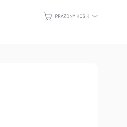
PRÁZDNY KOŠÍK
NÁKUPNÝ
KOŠÍK
 €