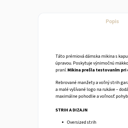
Popis
Táto prémiová dámska mikina s kapu
úpravou. Poskytuje výnimočnú mäkkos
praní.
Mikina prešla testovaním pri 
Rebrované manžety a voľný strih gara
a malé vyšívané logo na rukáve – dod
maximálne pohodlie a voľnosť pohyb
STRIH A DIZAJN
Oversized strih