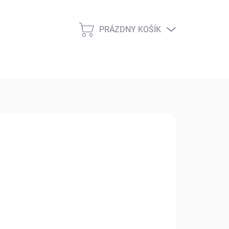
PRÁZDNY KOŠÍK
NÁKUPNÝ
KOŠÍK