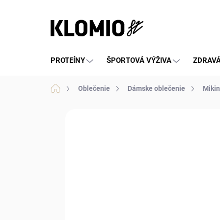
Prejsť
na
obsah
PROTEÍNY
ŠPORTOVÁ VÝŽIVA
ZDRAVÁ
Domov
Oblečenie
Dámske oblečenie
Mikin
Neohodnotené
Podrobnosti hod
VÝPREDAJ