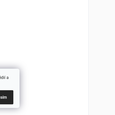
dií a
asím