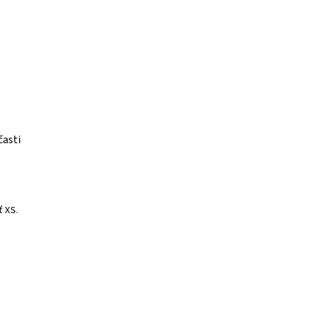
časti
 XS.