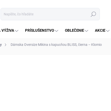
Hľadať
 VÝŽIVA
PRÍSLUŠENSTVO
OBLEČENIE
AKCIE
y
Dámska Oversize Mikina s kapucňou BLISS, čierna – Klomio
notenia
45 €
35,95 €
Jednotková
ZVOĽTE VARIANT
cena:
VEĽKOSŤ
MOŽNOSTI DORUČENIA