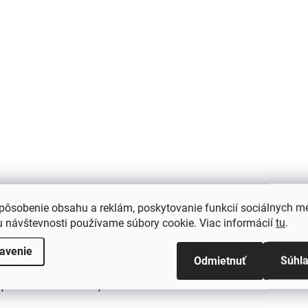
pôsobenie obsahu a reklám, poskytovanie funkcií sociálnych mé
 návštevnosti používame súbory cookie. Viac informácií
tu
.
C
avenie
ok
Odmietnuť
Súhl
, použiť minimálnu teplotu a ochrannú látku