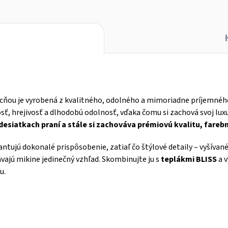
cňou je vyrobená z kvalitného, odolného a mimoriadne príjemnéh
ť, hrejivosť a dlhodobú odolnosť, vďaka čomu si zachová svoj lu
desiatkach praní a stále si zachováva prémiovú kvalitu, fareb
ntujú dokonalé prispôsobenie, zatiaľ čo štýlové detaily – vyšíva
ávajú mikine jedinečný vzhľad.
Skombinujte ju s
teplákmi BLISS
a
v
u.