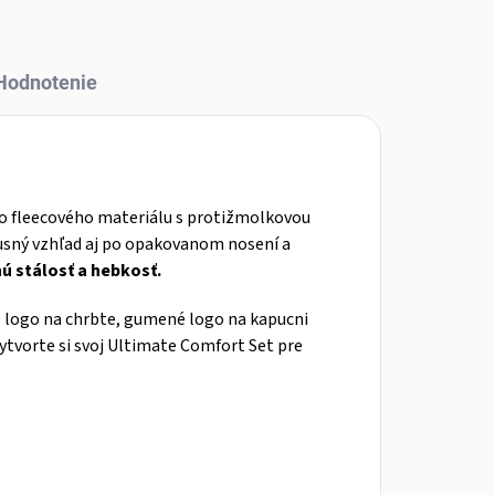
Hodnotenie
o fleecového materiálu s protižmolkovou
xusný vzhľad aj po opakovanom nosení a
nú stálosť a hebkosť.
né logo na chrbte, gumené logo na kapucni
ytvorte si svoj Ultimate Comfort Set pre