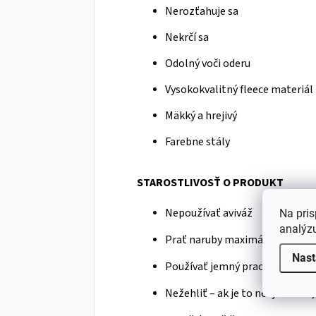
Nerozťahuje sa
Nekrčí sa
Odolný voči oderu
Vysokokvalitný fleece materiál
Mäkký a hrejivý
Farebne stály
STAROSTLIVOSŤ O PRODUKT
Nepoužívať aviváž
Na pris
analýzu
Prať naruby maximálne na 40 °
Nast
Používať jemný prací prostried
Nežehliť – ak je to nevyhnutné