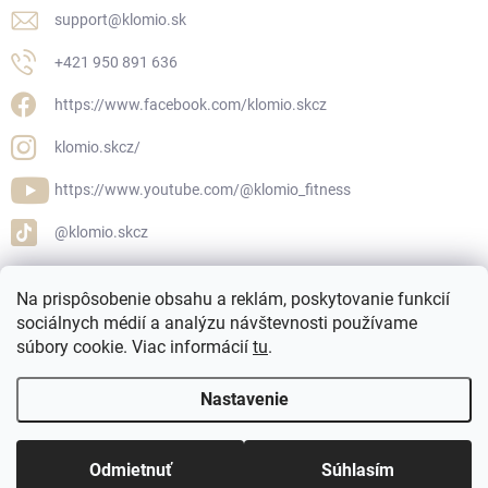
support
@
klomio.sk
+421 950 891 636
https://www.facebook.com/klomio.skcz
klomio.skcz/
https://www.youtube.com/@klomio_fitness
@klomio.skcz
Na prispôsobenie obsahu a reklám, poskytovanie funkcií
sociálnych médií a analýzu návštevnosti používame
Klomio.cz
Klomio.sk
súbory cookie. Viac informácií
tu
.
Nastavenie
Odmietnuť
Súhlasím
Copyright 2026
Klomio.sk
. Všetky práva vyhradené.
Upraviť nastavenie
cookies