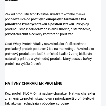
Základ produktu tvorí kvalitná srvátka z kozieho mlieka
pochádzajúca
od poctivých európskych farmárov a kôz
prirodzene kŕmených trávou a pestrou stravou.
Pri vývoji
produktu sme kládli dôraz na kvalitu surovín, čisté zloženie,
prirodzenú chuť a celkový komfort pri používaní.
Goat Whey Protein Vitality nevznikol ako ďalší extrémne
presladený proteín postavený iba na marketingu. Vznikol ako
prémiový produkt pre ľudí, ktorí chcú kvalitný zdroj bielkovín,
naturálny prístup a výnimočný produkt, ktorý posúva bežný
proteín na vyššiu úroveň.
NATÍVNY CHARAKTER PROTEÍNU
Kozí proteín KLOMIO má natívny charakter. Natívny charakter
znamená, že proteín si zachováva prirodzenejší profil bielkovín
tak, ako sa nachádzajú v pôvodnej surovine.