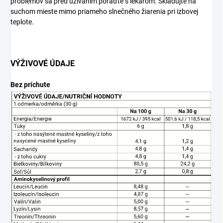
problémov sa pred užívaním poraďte s lekárom. Skladujte na
suchom mieste mimo priameho slnečného žiarenia pri izbovej
teplote.
VÝŽIVOVÉ ÚDAJE
Bez príchute