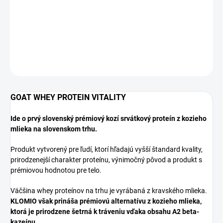
DETAILNÉ INFORMÁCIE
OPÝTAŤ SA
GOAT WHEY PROTEIN VITALITY
Ide o prvý slovenský prémiový kozí srvátkový proteín z kozieho
mlieka na slovenskom trhu.
Produkt vytvorený pre ľudí, ktorí hľadajú vyšší štandard kvality,
prirodzenejší charakter proteínu, výnimočný pôvod a produkt s
prémiovou hodnotou pre telo.
Väčšina whey proteínov na trhu je vyrábaná z kravského mlieka.
KLOMIO však prináša prémiovú alternatívu z kozieho mlieka,
ktorá je prirodzene šetrná k tráveniu vďaka obsahu A2 beta-
kazeínu.