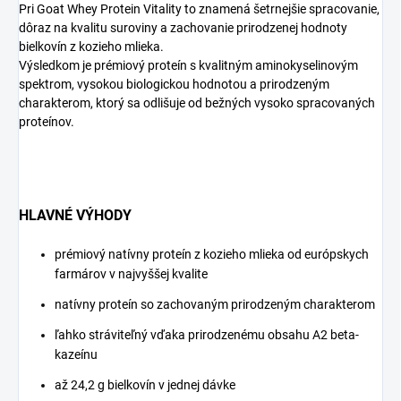
Pri Goat Whey Protein Vitality to znamená šetrnejšie spracovanie,
dôraz na kvalitu suroviny a zachovanie prirodzenej hodnoty
bielkovín z kozieho mlieka.
Výsledkom je prémiový proteín s kvalitným aminokyselinovým
spektrom, vysokou biologickou hodnotou a prirodzeným
charakterom, ktorý sa odlišuje od bežných vysoko spracovaných
proteínov.
HLAVNÉ VÝHODY
prémiový natívny proteín z kozieho mlieka od európskych
farmárov v najvyššej kvalite
natívny proteín so zachovaným prirodzeným charakterom
ľahko stráviteľný vďaka prirodzenému obsahu A2 beta-
kazeínu
až 24,2 g bielkovín v jednej dávke