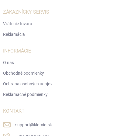
t
i
ZÁKAZNÍCKY SERVIS
e
Vrátenie tovaru
Reklamácia
INFORMÁCIE
O nás
Obchodné podmienky
Ochrana osobných údajov
Reklamačné podmienky
KONTAKT
support
@
klomio.sk