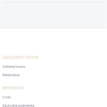
Z
á
p
ä
t
i
ZÁKAZNÍCKY SERVIS
e
Vrátenie tovaru
Reklamácia
INFORMÁCIE
O nás
Obchodné podmienky