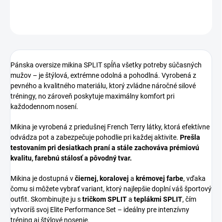
DETAILNÉ INFORMÁCIE
OPÝTAŤ SA
Pánska oversize mikina SPLIT spĺňa všetky potreby súčasných
mužov – je štýlová, extrémne odolná a pohodlná. Vyrobená z
pevného a kvalitného materiálu, ktorý zvládne náročné silové
tréningy, no zároveň poskytuje maximálny komfort pri
každodennom nosení.
Mikina je vyrobená z priedušnej French Terry látky, ktorá efektívne
odvádza pot a zabezpečuje pohodlie pri každej aktivite.
Prešla
testovaním pri desiatkach praní a stále zachováva prémiovú
kvalitu, farebnú stálosť a pôvodný tvar.
Mikina je dostupná v
čiernej, koralovej
a
krémovej farbe
, vďaka
čomu si môžete vybrať variant, ktorý najlepšie doplní váš športový
outfit. Skombinujte ju s
tričkom SPLIT
a
teplákmi SPLIT
, čím
vytvoríš svoj Elite Performance Set – ideálny pre intenzívny
tréning aj štýlové nosenie.