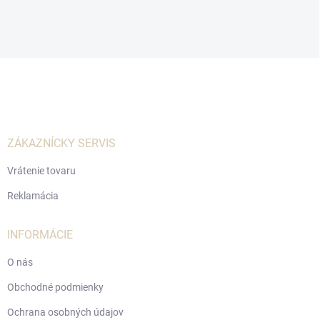
Z
á
p
ä
t
i
ZÁKAZNÍCKY SERVIS
e
Vrátenie tovaru
Reklamácia
INFORMÁCIE
O nás
Obchodné podmienky
Ochrana osobných údajov