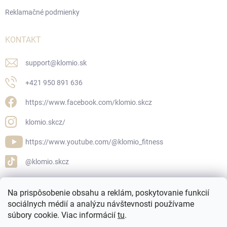
Reklamačné podmienky
KONTAKT
support
@
klomio.sk
+421 950 891 636
https://www.facebook.com/klomio.skcz
klomio.skcz/
https://www.youtube.com/@klomio_fitness
@klomio.skcz
Na prispôsobenie obsahu a reklám, poskytovanie funkcií
sociálnych médií a analýzu návštevnosti používame
Klomio.cz
Klomio.sk
súbory cookie. Viac informácií
tu
.