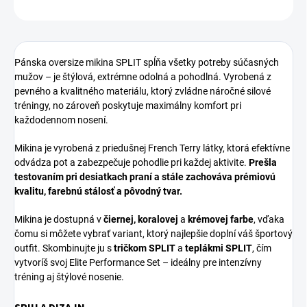
OPÝTAŤ SA
Pánska oversize mikina SPLIT spĺňa všetky potreby súčasných
mužov – je štýlová, extrémne odolná a pohodlná. Vyrobená z
pevného a kvalitného materiálu, ktorý zvládne náročné silové
tréningy, no zároveň poskytuje maximálny komfort pri
každodennom nosení.
Mikina je vyrobená z priedušnej French Terry látky, ktorá efektívne
odvádza pot a zabezpečuje pohodlie pri každej aktivite.
Prešla
testovaním pri desiatkach praní a stále zachováva prémiovú
kvalitu, farebnú stálosť a pôvodný tvar.
Mikina je dostupná v
čiernej, koralovej
a
krémovej farbe
, vďaka
čomu si môžete vybrať variant, ktorý najlepšie doplní váš športový
outfit. Skombinujte ju s
tričkom SPLIT
a
teplákmi SPLIT
, čím
vytvoríš svoj Elite Performance Set – ideálny pre intenzívny
tréning aj štýlové nosenie.