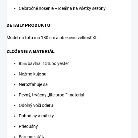
Celoročné nosenie – ideálna na všetky sezóny
DETAILY PRODUKTU
Model na foto má 180 cm a oblečenú veľkosť XL.
ZLOŽENIE A MATERIÁL
85% bavlna, 15% polyester
Nežmolkuje sa
Nerozťahuje sa
Pevný, trvácny „life proof“ materiál
Odolný voči oderu
Pohodlný a mäkký
Priedušný
Farebne stály