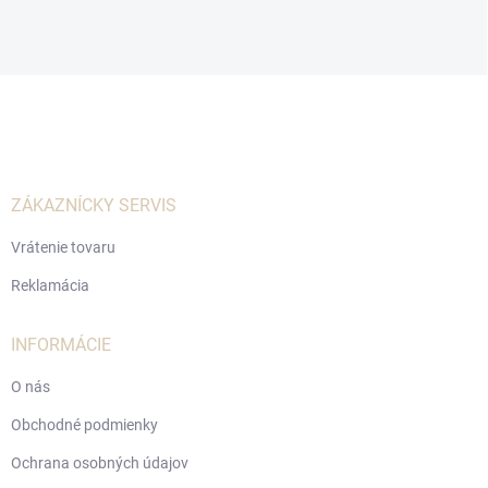
Z
á
p
ä
t
i
ZÁKAZNÍCKY SERVIS
e
Vrátenie tovaru
Reklamácia
INFORMÁCIE
O nás
Obchodné podmienky
Ochrana osobných údajov