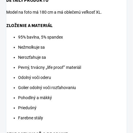
DETAILY PRODUKTU
Model na foto má 180 cm a má oblečenú veľkosť XL.
ZLOŽENIE A MATERIÁL
95% bavlna, 5% spandex
Nežmolkuje sa
Nerozťahuje sa
Pevný, trvácny „life proof“ materiál
Odolný voči oderu
Golier odolný voči rozťahovaniu
Pohodlný a mäkký
Priedušný
Farebne stály