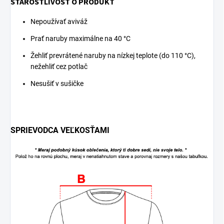
STAROSTLIVOSŤ O PRODUKT
Nepoužívať aviváž
Prať naruby maximálne na 40 °C
Žehliť prevrátené naruby na nízkej teplote (do 110 °C),
nežehliť cez potlač
Nesušiť v sušičke
SPRIEVODCA VEĽKOSŤAMI