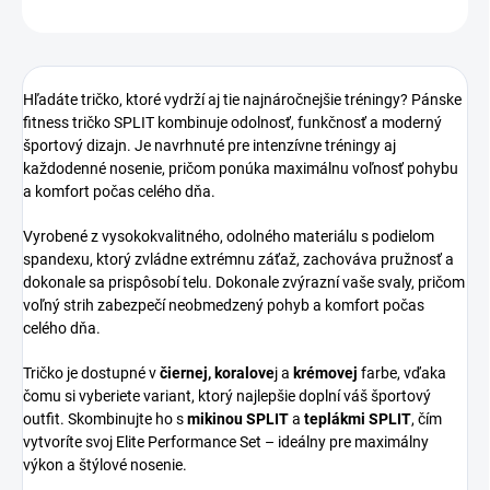
OPÝTAŤ SA
Hľadáte tričko, ktoré vydrží aj tie najnáročnejšie tréningy? Pánske
fitness tričko SPLIT kombinuje odolnosť, funkčnosť a moderný
športový dizajn. Je navrhnuté pre intenzívne tréningy aj
každodenné nosenie, pričom ponúka maximálnu voľnosť pohybu
a komfort počas celého dňa.
Vyrobené z vysokokvalitného, odolného materiálu s podielom
spandexu, ktorý zvládne extrémnu záťaž, zachováva pružnosť a
dokonale sa prispôsobí telu. Dokonale zvýrazní vaše svaly, pričom
voľný strih zabezpečí neobmedzený pohyb a komfort počas
celého dňa.
Tričko je dostupné v
čiernej, koralove
j a
krémovej
farbe, vďaka
čomu si vyberiete variant, ktorý najlepšie doplní váš športový
outfit. Skombinujte ho s
mikinou SPLIT
a
teplákmi SPLIT
, čím
vytvoríte svoj Elite Performance Set – ideálny pre maximálny
výkon a štýlové nosenie.