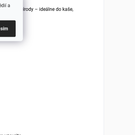
dií a
úťku z prírody – ideálne do kaše,
asím