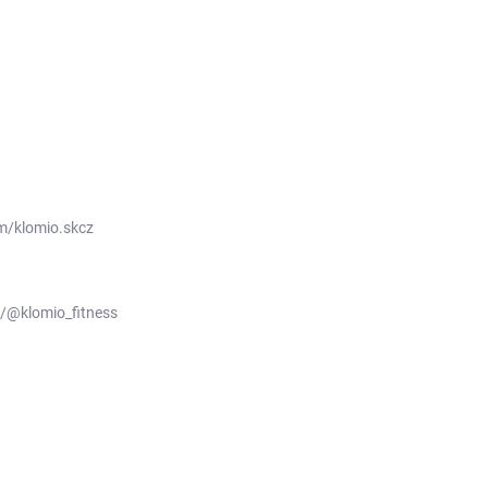
m/klomio.skcz
/@klomio_fitness