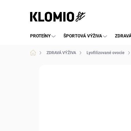
Prejsť
na
obsah
PROTEÍNY
ŠPORTOVÁ VÝŽIVA
ZDRAVÁ
Domov
ZDRAVÁ VÝŽIVA
Lyofilizované ovocie
Neohodnotené
Podrobnosti hod
NOVINKA