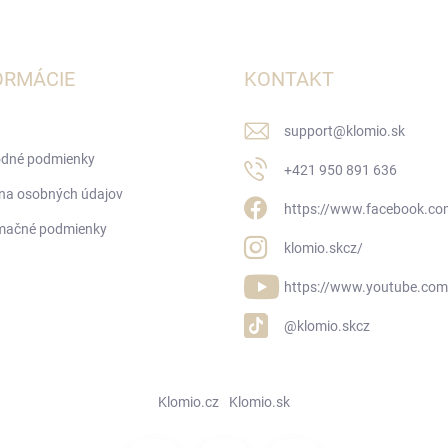
ORMÁCIE
KONTAKT
support
@
klomio.sk
dné podmienky
+421 950 891 636
na osobných údajov
https://www.facebook.co
mačné podmienky
klomio.skcz/
https://www.youtube.com
@klomio.skcz
Klomio.cz
Klomio.sk