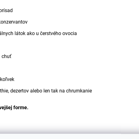
prísad
 konzervantov
lnych látok ako u čerstvého ovocia
a chuť
mkoľvek
thie, dezertov alebo len tak na chrumkanie
vejšej forme.