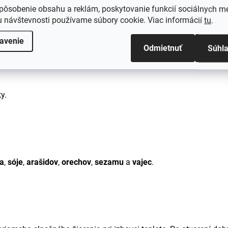
pôsobenie obsahu a reklám, poskytovanie funkcií sociálnych mé
ete vychutnať kedykoľvek počas dňa ako zdravú, chrumkavú poch
 návštevnosti používame súbory cookie. Viac informácií
tu
.
en tak na chrumkanie.
avenie
Odmietnuť
Súhl
y.
a
,
sóje
,
arašidov
,
orechov
,
sezamu
a
vajec
.