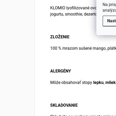
Na pris
KLOMIO lyofilizované ovocie si môž
analýzu
jogurtu, smoothie, dezertov alebo l
Nast
ZLOŽENIE
100 % mrazom sušené mango, plátk
ALERGÉNY
Môže obsahovať stopy
lepku
,
mliek
SKLADOVANIE