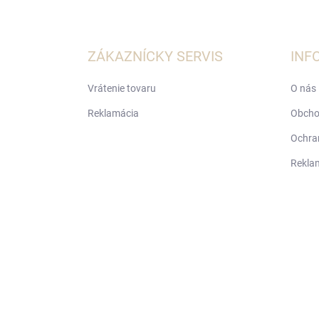
Z
á
p
ä
ZÁKAZNÍCKY SERVIS
INF
t
i
Vrátenie tovaru
O nás
e
Reklamácia
Obcho
Ochra
Rekla