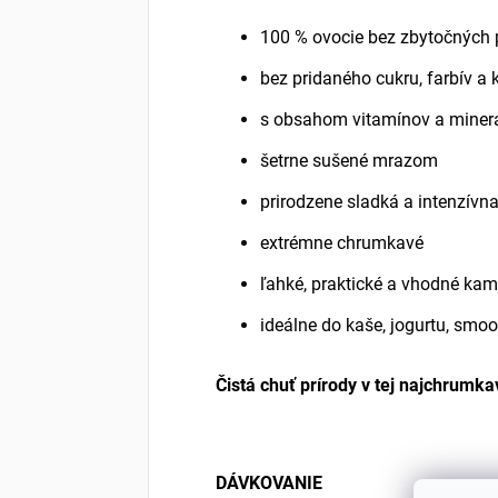
100 % ovocie bez zbytočných 
bez pridaného cukru, farbív a
s obsahom vitamínov a minerá
šetrne sušené mrazom
prirodzene sladká a intenzívn
extrémne chrumkavé
ľahké, praktické a vhodné ka
ideálne do kaše, jogurtu, smoo
Čistá chuť prírody v tej najchrumka
DÁVKOVANIE