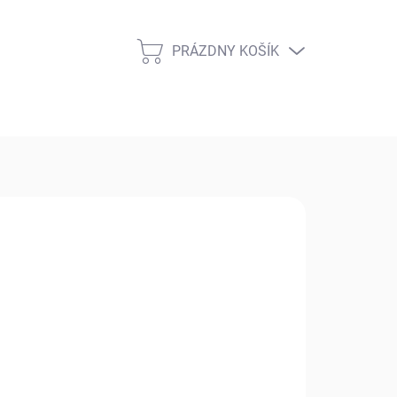
PRÁZDNY KOŠÍK
NÁKUPNÝ
KOŠÍK