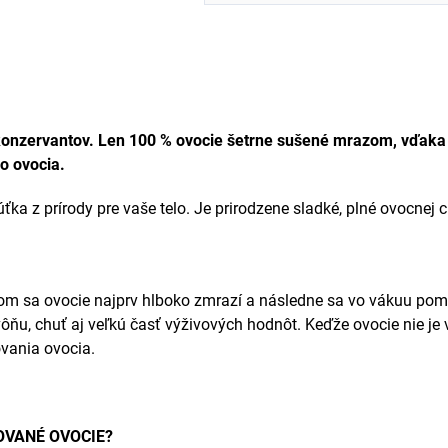
 konzervantov. Len 100 % ovocie šetrne sušené mrazom, vďaka
o ovocia.
úťka z prírody pre vaše telo. Je prirodzene sladké, plné ovocnej
ktorom sa ovocie najprv hlboko zmrazí a následne sa vo vákuu po
ôňu, chuť aj veľkú časť výživových hodnôt. Keďže ovocie nie je
ovania ovocia.
OVANÉ OVOCIE?