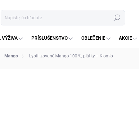
Hľadať
 VÝŽIVA
PRÍSLUŠENSTVO
OBLEČENIE
AKCIE
Mango
Lyofilizované Mango 100 %, plátky – Klomio
notenia
ZNAČKA:
KLOMIO
od
6 €
Jednotková
ZVOĽTE VARIANT
cena:
VEĽKOSŤ BALENIA
MOŽNOSTI DORUČENIA