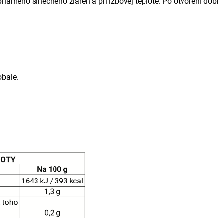
ameho slnečného žiarenia pri izbovej teplote. Po otvorení dobr
obale.