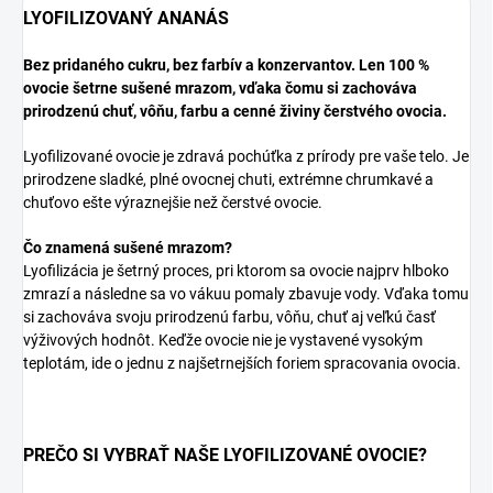
LYOFILIZOVANÝ ANANÁS
Bez pridaného cukru, bez farbív a konzervantov. Len 100 %
ovocie šetrne sušené mrazom, vďaka čomu si zachováva
prirodzenú chuť, vôňu, farbu a cenné živiny čerstvého ovocia.
Lyofilizované ovocie je zdravá pochúťka z prírody pre vaše telo. Je
prirodzene sladké, plné ovocnej chuti, extrémne chrumkavé a
chuťovo ešte výraznejšie než čerstvé ovocie.
Čo znamená sušené mrazom?
Lyofilizácia je šetrný proces, pri ktorom sa ovocie najprv hlboko
zmrazí a následne sa vo vákuu pomaly zbavuje vody. Vďaka tomu
si zachováva svoju prirodzenú farbu, vôňu, chuť aj veľkú časť
výživových hodnôt. Keďže ovocie nie je vystavené vysokým
teplotám, ide o jednu z najšetrnejších foriem spracovania ovocia.
PREČO SI VYBRAŤ NAŠE LYOFILIZOVANÉ OVOCIE?