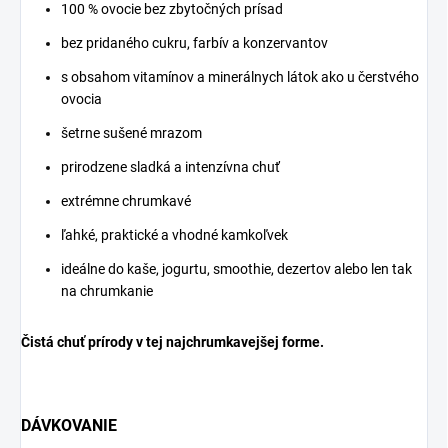
100 % ovocie bez zbytočných prísad
bez pridaného cukru, farbív a konzervantov
s obsahom vitamínov a minerálnych látok ako u čerstvého
ovocia
šetrne sušené mrazom
prirodzene sladká a intenzívna chuť
extrémne chrumkavé
ľahké, praktické a vhodné kamkoľvek
ideálne do kaše, jogurtu, smoothie, dezertov alebo len tak
na chrumkanie
Čistá chuť prírody v tej najchrumkavejšej forme.
DÁVKOVANIE