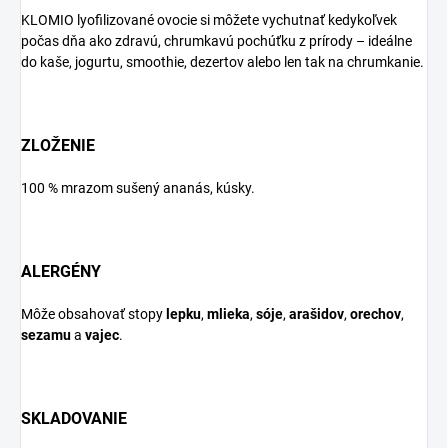
KLOMIO lyofilizované ovocie si môžete vychutnať kedykoľvek
počas dňa ako zdravú, chrumkavú pochúťku z prírody – ideálne
do kaše, jogurtu, smoothie, dezertov alebo len tak na chrumkanie.
ZLOŽENIE
100 % mrazom sušený ananás, kúsky.
ALERGÉNY
Môže obsahovať stopy
lepku
,
mlieka
,
sóje
,
arašidov
,
orechov
,
sezamu
a
vajec
.
SKLADOVANIE