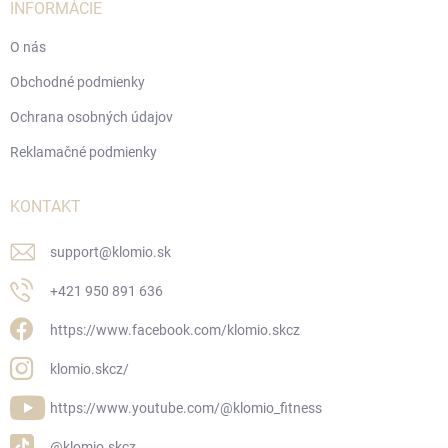
INFORMÁCIE
O nás
Obchodné podmienky
Ochrana osobných údajov
Reklamačné podmienky
KONTAKT
support
@
klomio.sk
+421 950 891 636
https://www.facebook.com/klomio.skcz
klomio.skcz/
https://www.youtube.com/@klomio_fitness
@klomio.skcz